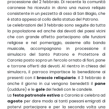
processione del 2 febbraio. Di recente la comunità
caronese ha ricevuto in dono una nuova reliquia
consistente in un pezzetto di osso di San Biagio, che
è stata appesa al collo della statua del Patrono.
Le celebrazioni del 3 febbraio sono seguite da tutta
la popolazione ed anche dai devoti dei paesi vicini
che con grande affetto partecipano alle funzioni
religiose e nel pomeriggio, assieme alla banda
musicale, accompagnano in processione il
simulacro del Santo Patrono e Protettore di
Caronia posto sopra un fercolo ornato di fiori, pane
e torrone offerti dai devoti. Al rientro in chiesa del
simulacro, il parroco impartisce la benedizione ai
presenti con il
braccio reliquiario
. Il 3 febbraio è
anche il giorno in cui vengono benedetti il
pane
(cuddure) e le
gole
dei fedeli con le candele.
La
festa patronale estiva
a Caronia si celebra ad
agosto
per dare modo ai tanti paesani emigrati di
potervi partecipare e per la seconda volta una