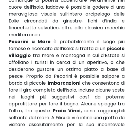
comunque di potersi addentrare veramente nel
cuore dell’isola, laddove è possibile godere di una
meravigliosa visuale sull’intero arcipelago delle
Eolie circondati da ginestre, fichi d’india e
finocchietto selvatico, oltre alla classica macchia
mediterranea.
Pecorini a Mare
è probabilmente il luogo più
famoso e ricercato dell’isola: si tratta di un
piccolo
villaggio
tra mare e montagna in cui d’Estate si
affollano i turisti in cerca di un aperitivo, o che
desiderano gustare un ottimo piatto a base di
pesce. Proprio da Pecorini è possibile salpare a
bordo di piccole
imbarcazioni
che consentono di
fare il giro completo dell’isola, incluse alcune soste
nei luoghi più suggestivi così da poterne
approfittare per fare il bagno. Alcune spiagge tra
l’altro, tra queste
Praia Vinci,
sono raggiungibili
soltanto dal mare. A Filicudi vi è infine una grotta da
visitare assolutamente per la sua incantevole