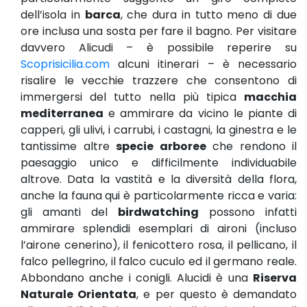
dell’isola in
barca
, che dura in tutto meno di due
ore inclusa una sosta per fare il bagno. Per visitare
davvero Alicudi – è possibile reperire su
Scoprisicilia.com
alcuni itinerari – è necessario
risalire le vecchie trazzere che consentono di
immergersi del tutto nella più tipica
macchia
mediterranea
e ammirare da vicino le piante di
capperi, gli ulivi, i carrubi, i castagni, la ginestra e le
tantissime altre
specie arboree
che rendono il
paesaggio unico e difficilmente individuabile
altrove. Data la vastità e la diversità della flora,
anche la fauna qui è particolarmente ricca e varia:
gli amanti del
birdwatching
possono infatti
ammirare splendidi esemplari di aironi (incluso
l’airone cenerino), il fenicottero rosa, il pellicano, il
falco pellegrino, il falco cuculo ed il germano reale.
Abbondano anche i conigli. Alucidi è una
Riserva
Naturale Orientata
, e per questo è demandato