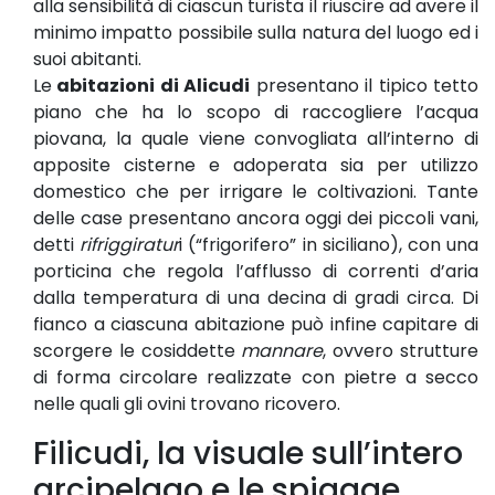
alla sensibilità di ciascun turista il riuscire ad avere il
minimo impatto possibile sulla natura del luogo ed i
suoi abitanti.
Le
abitazioni di Alicudi
presentano il tipico tetto
piano che ha lo scopo di raccogliere l’acqua
piovana, la quale viene convogliata all’interno di
apposite cisterne e adoperata sia per utilizzo
domestico che per irrigare le coltivazioni. Tante
delle case presentano ancora oggi dei piccoli vani,
detti
rifriggiratur
i (“frigorifero” in siciliano), con una
porticina che regola l’afflusso di correnti d’aria
dalla temperatura di una decina di gradi circa. Di
fianco a ciascuna abitazione può infine capitare di
scorgere le cosiddette
mannare
, ovvero strutture
di forma circolare realizzate con pietre a secco
nelle quali gli ovini trovano ricovero.
Filicudi, la visuale sull’intero
arcipelago e le spiagge