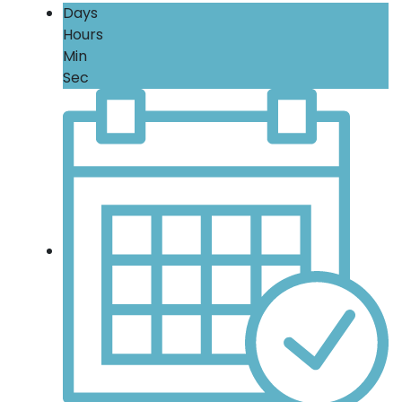
Days
Hours
Min
Sec