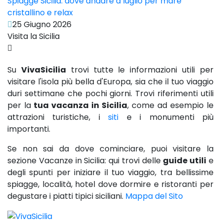
Spiagge Sicilia: dove andare a luglio per mare
cristallino e relax
25 Giugno 2026
Visita la Sicilia
Su
VivaSicilia
trovi tutte le informazioni utili per
visitare l'isola più bella d'Europa, sia che il tuo viaggio
duri settimane che pochi giorni. Trovi riferimenti utili
per la
tua vacanza in Sicilia
, come ad esempio le
attrazioni turistiche, i
siti
e i monumenti più
importanti.
Se non sai da dove cominciare, puoi visitare la
sezione Vacanze in Sicilia: qui trovi delle
guide utili
e
degli spunti per iniziare il tuo viaggio, tra bellissime
spiagge, località, hotel dove dormire e ristoranti per
degustare i piatti tipici siciliani.
Mappa del Sito