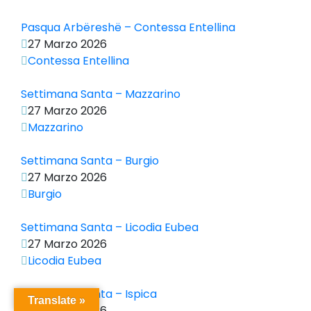
Pasqua Arbëreshë – Contessa Entellina
27 Marzo 2026
Contessa Entellina
Settimana Santa – Mazzarino
27 Marzo 2026
Mazzarino
Settimana Santa – Burgio
27 Marzo 2026
Burgio
Settimana Santa – Licodia Eubea
27 Marzo 2026
Licodia Eubea
Settimana Santa – Ispica
Translate »
27 Marzo 2026