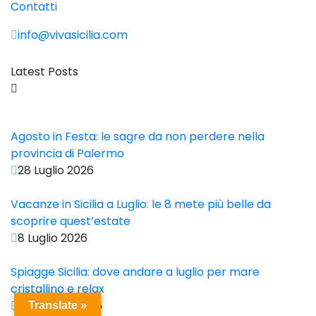
Contatti
info@vivasicilia.com
Latest Posts
Agosto in Festa: le sagre da non perdere nella
provincia di Palermo
28 Luglio 2026
Vacanze in Sicilia a Luglio: le 8 mete più belle da
scoprire quest’estate
8 Luglio 2026
Spiagge Sicilia: dove andare a luglio per mare
cristallino e relax
25 Giugno 2026
Translate »