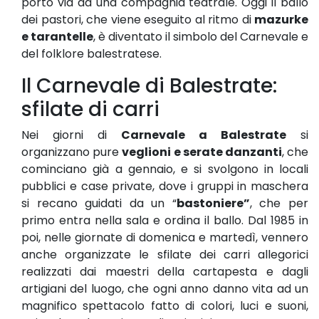
portò via ad una compagnia teatrale. Oggi il ballo
dei pastori, che viene eseguito al ritmo di
mazurke
e tarantelle
, è diventato il simbolo del Carnevale e
del folklore balestratese.
Il Carnevale di Balestrate:
sfilate di carri
Nei giorni di
Carnevale a Balestrate
si
organizzano pure
veglioni e serate danzanti
, che
cominciano già a gennaio, e si svolgono in locali
pubblici e case private, dove i gruppi in maschera
si recano guidati da un “
bastoniere”
, che per
primo entra nella sala e ordina il ballo. Dal 1985 in
poi, nelle giornate di domenica e martedì, vennero
anche organizzate le sfilate dei carri allegorici
realizzati dai maestri della cartapesta e dagli
artigiani del luogo, che ogni anno danno vita ad un
magnifico spettacolo fatto di colori, luci e suoni,