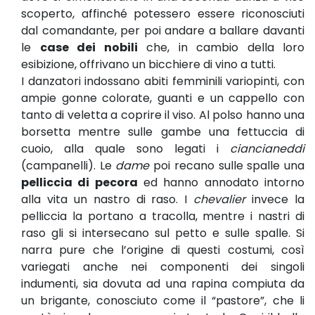
scoperto, affinché potessero essere riconosciuti
dal comandante, per poi andare a ballare davanti
le
case dei nobili
che, in cambio della loro
esibizione, offrivano un bicchiere di vino a tutti.
I danzatori indossano abiti femminili variopinti, con
ampie gonne colorate, guanti e un cappello con
tanto di veletta a coprire il viso. Al polso hanno una
borsetta mentre sulle gambe una fettuccia di
cuoio, alla quale sono legati i
ciancianeddi
(campanelli). Le
dame
poi recano sulle spalle una
pelliccia di pecora
ed hanno annodato intorno
alla vita un nastro di raso. I
chevalier
invece la
pelliccia la portano a tracolla, mentre i nastri di
raso gli si intersecano sul petto e sulle spalle. Si
narra pure che l’origine di questi costumi, così
variegati anche nei componenti dei singoli
indumenti, sia dovuta ad una rapina compiuta da
un brigante, conosciuto come il “pastore”, che li