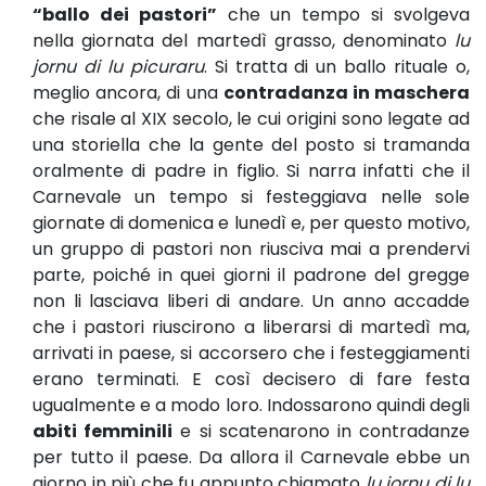
“ballo dei pastori”
che un tempo si svolgeva
nella giornata del martedì grasso, denominato
lu
jornu di lu picuraru
. Si tratta di un ballo rituale o,
meglio ancora, di una
contradanza in maschera
che risale al XIX secolo, le cui origini sono legate ad
una storiella che la gente del posto si tramanda
oralmente di padre in figlio. Si narra infatti che il
Carnevale un tempo si festeggiava nelle sole
giornate di domenica e lunedì e, per questo motivo,
un gruppo di pastori non riusciva mai a prendervi
parte, poiché in quei giorni il padrone del gregge
non li lasciava liberi di andare. Un anno accadde
che i pastori riuscirono a liberarsi di martedì ma,
arrivati in paese, si accorsero che i festeggiamenti
erano terminati. E così decisero di fare festa
ugualmente e a modo loro. Indossarono quindi degli
abiti femminili
e si scatenarono in contradanze
per tutto il paese. Da allora il Carnevale ebbe un
giorno in più che fu appunto chiamato
lu jornu di lu