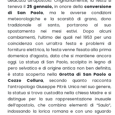
dedicata all’apostolo. Originariamente, la festa si
teneva il
25 gennaio,
in onore della
conversione
di San Paolo
, ma le avverse condizioni
meteorologiche e la scarsità di grano, dono
tradizionale al santo, portarono al suo
spostamento nei mesi estivi. Dopo alcuni
cambiamenti, l’ultimo dei quali nel 1953 per una
coincidenza con un’altra festa e problemi di
fornitura elettrica, la festa venne fissata alla prima
domenica d’agosto, data che si mantiene ancora
oggi. La statua di San Paolo, scolpita in legno di
pero selvatico e di origine antica non ben definita,
è stata scoperta nella
Grotta di San Paolo a
Cozzo Collura
, secondo quanto racconta
l’antropologo Giuseppe Pitrè. Unica nel suo genere,
la statua si trova custodita nella chiesa Madre e si
distingue per la sua rappresentazione inusuale
dell’apostolo, che combina elementi di “Saulo”,
indossando la lorica romana e con uno sguardo