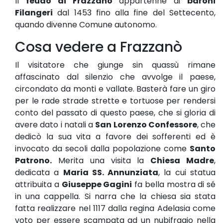
Il
feudo di Frazzanò
appartenne ai
baroni
Filangeri
dal 1453 fino alla fine del Settecento,
quando divenne Comune autonomo.
Cosa vedere a Frazzanò
Il visitatore che giunge sin quassù rimane
affascinato dal silenzio che avvolge il paese,
circondato da monti e vallate. Basterà fare un giro
per le rade strade strette e tortuose per rendersi
conto del passato di questo paese, che si gloria di
avere dato i natali a
San Lorenzo Confessore
, che
dedicò la sua vita a favore dei sofferenti ed è
invocato da secoli dalla popolazione come
Santo
Patrono.
Merita una visita la
Chiesa Madre
,
dedicata a
Maria SS. Annunziata
, la cui statua
attribuita a
Giuseppe Gagini
fa bella mostra di sé
in una cappella. Si narra che la chiesa sia stata
fatta realizzare nel 1117 dalla regina Adelasia come
voto per essere scampata ad un nubifragio nella