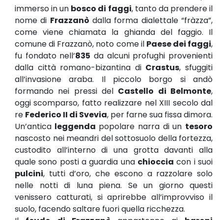
immerso in un
bosco di faggi
, tanto da prendere il
nome di
Frazzanò
dalla forma dialettale “fràzza”,
come viene chiamata la ghianda del faggio. Il
comune di Frazzanò, noto come il
Paese dei faggi
,
fu fondato nell’
835
da alcuni profughi provenienti
dalla città romano-bizantina di
Crastus
, sfuggiti
all’invasione araba. Il piccolo borgo si andò
formando nei pressi del
Castello di Belmonte
,
oggi scomparso, fatto realizzare nel XIII secolo dal
re
Federico II di Svevia
, per farne sua fissa dimora.
Un’antica
leggenda
popolare narra di un
tesoro
nascosto nei meandri del sottosuolo della fortezza,
custodito all’interno di una grotta davanti alla
quale sono posti a guardia una
chioccia
con i suoi
pulcini
, tutti d’oro, che escono a razzolare solo
nelle notti di luna piena. Se un giorno questi
venissero catturati, si aprirebbe all’improvviso il
suolo, facendo saltare fuori quella ricchezza.