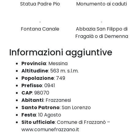
Statua Padre Pio
Monumento ai caduti
Fontana Canale
Abbazia San Filippo di
Fragalà o di Demenna
Informazioni aggiuntive
Provincia
:
Messina
Altitudine
:
563 m. s.l.m.
Popolazione
:
749
Prefisso
:
0941
CAP
:
98070
Abitanti
:
Frazzanesi
Santo Patrono
:
San Lorenzo
Festa
:
10 Agosto
Sito ufficiale
:
Comune di Frazzanò –
www.comunefrazzano.it