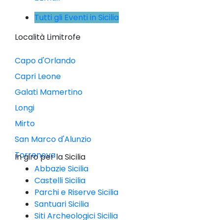
Tutti gli Eventi in Sicilia
Località Limitrofe
Capo d'Orlando
Capri Leone
Galati Mamertino
Longi
Mirto
San Marco d'Alunzio
Torrenova
In giro per la Sicilia
Abbazie Sicilia
Castelli Sicilia
Parchi e Riserve Sicilia
Santuari Sicilia
Siti Archeologici Sicilia