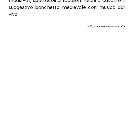
medievali, spettacoli di focolieri, falchi e cavalli e il
suggestivo banchetto medievale con musica dal
vivo.
© Riproduzione riservata