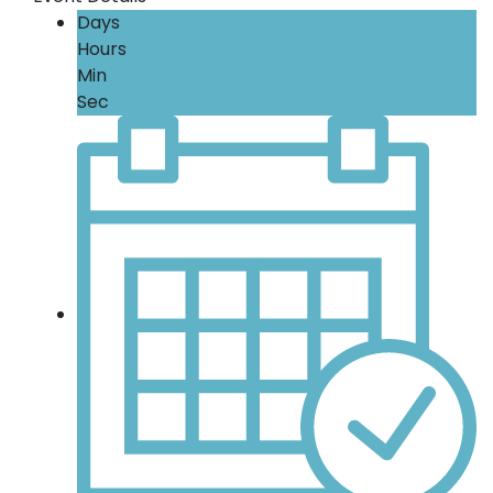
Days
Hours
Min
Sec