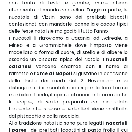
con tanto di testa e gambe, come chiaro
riferimento al mondo contadino. Foggia a parte, le
nucatole di Vizzini sono dei prelibati biscotti
confezionati con mandorle, cannella e cacao tipici
delle feste natalizie ma godibili tutto l’anno.
I nucatoli li ritroviamo a Catania, ad Acireale, a
Mineo e a Grammichele dove l’impasto viene
modellato a forma di cuore, di stella e di alberello
essendo un biscotto tipico del Natale. I
nucatoli
catanesi
vengono chiamati con il nome di
ramette o
rame di Napoli
si gustano in occasione
della festa dei morti del 2 Novembre e si
distinguono dai nucatoli siciliani per la loro forma
morbida e tonda, il ripieno al cacao e la crema che
li ricopre, di solito preparata col cioccolato
fondente che spesso e volentieri viene sostituito
dal pistacchio o dalla nocciola.
Alla tradizione natalizia sono pure legati i
nacatuli
liparesi
, dei prelibati fagottini di pasta frolla il cui