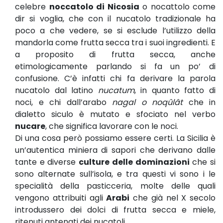
celebre
noccatolo di Nicosia
o nocattolo come
dir si voglia, che con il nucatolo tradizionale ha
poco a che vedere, se si esclude l’utilizzo della
mandorla come frutta secca tra i suoi ingredienti. E
a proposito di frutta secca, anche
etimologicamente parlando si fa un po’ di
confusione. C’è infatti chi fa derivare la parola
nucatolo dal latino
nucatum
, in quanto fatto di
noci, e chi dall’arabo
nagal o noqûlât
che in
dialetto siculo è mutato e sfociato nel verbo
nucare
, che significa lavorare con le noci.
Di una cosa però possiamo essere certi. La Sicilia è
un’autentica miniera di sapori che derivano dalle
tante e diverse
culture delle dominazioni
che si
sono alternate sull’isola, e tra questi vi sono i le
specialità della pasticceria, molte delle quali
vengono attribuiti agli
Arabi
che già nel X secolo
introdussero dei dolci di frutta secca e miele,
ritenuti antenati dei nucatoli.