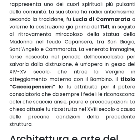
rappresenta uno dei cuori spirituali più pulsanti
della comunità. La sua storia ha radici antichissime:
secondo la tradizione, fu
Lucia di Cammarata
a
volerne la costruzione già prima del
1141
, in seguito
al ritrovamento miracoloso della statua della
Madonna nel feudo Capansera, tra San Biagio,
Sant’Angelo e Cammarata. La venerata immagine,
forse nascosta nel periodo dell’iconoclastia per
salvarla dalla distruzione, è un’opera in gesso del
XIV-XV secolo, che ritrae la Vergine in
atteggiamento materno con il Bambino. Il
titolo
“Cacciapensieri”
le fu attribuito per il potere
consolatorio che da sempre i fedeli le riconoscono:
colei che scaccia ansie, paure e preoccupazioni. La
chiesa attuale fu ricostruita nel XVIII secolo a causa
delle precarie condizioni della precedente
struttura.
Architettura e arte del