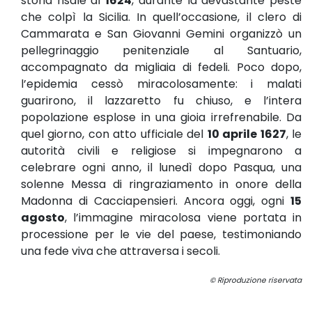
storia risale al
1624
, durante la devastante peste
che colpì la Sicilia. In quell’occasione, il clero di
Cammarata e San Giovanni Gemini organizzò un
pellegrinaggio penitenziale al Santuario,
accompagnato da migliaia di fedeli. Poco dopo,
l’epidemia cessò miracolosamente: i malati
guarirono, il lazzaretto fu chiuso, e l’intera
popolazione esplose in una gioia irrefrenabile. Da
quel giorno, con atto ufficiale del
10 aprile 1627
, le
autorità civili e religiose si impegnarono a
celebrare ogni anno, il lunedì dopo Pasqua, una
solenne Messa di ringraziamento in onore della
Madonna di Cacciapensieri. Ancora oggi, ogni
15
agosto
, l’immagine miracolosa viene portata in
processione per le vie del paese, testimoniando
una fede viva che attraversa i secoli.
© Riproduzione riservata