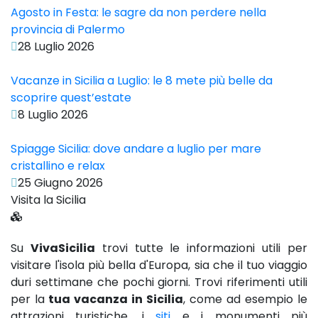
Agosto in Festa: le sagre da non perdere nella
provincia di Palermo
28 Luglio 2026
Vacanze in Sicilia a Luglio: le 8 mete più belle da
scoprire quest’estate
8 Luglio 2026
Spiagge Sicilia: dove andare a luglio per mare
cristallino e relax
25 Giugno 2026
Visita la Sicilia
Su
VivaSicilia
trovi tutte le informazioni utili per
visitare l'isola più bella d'Europa, sia che il tuo viaggio
duri settimane che pochi giorni. Trovi riferimenti utili
per la
tua vacanza in Sicilia
, come ad esempio le
attrazioni turistiche, i
siti
e i monumenti più