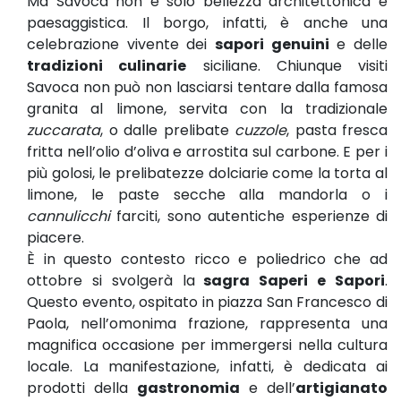
Ma Savoca non è solo bellezza architettonica e
paesaggistica. Il borgo, infatti, è anche una
celebrazione vivente dei
sapori genuini
e delle
tradizioni culinarie
siciliane. Chiunque visiti
Savoca non può non lasciarsi tentare dalla famosa
granita al limone, servita con la tradizionale
zuccarata
, o dalle prelibate
cuzzole
, pasta fresca
fritta nell’olio d’oliva e arrostita sul carbone. E per i
più golosi, le prelibatezze dolciarie come la torta al
limone, le paste secche alla mandorla o i
cannulicchi
farciti, sono autentiche esperienze di
piacere.
È in questo contesto ricco e poliedrico che ad
ottobre si svolgerà la
sagra Saperi e Sapori
.
Questo evento, ospitato in piazza San Francesco di
Paola, nell’omonima frazione, rappresenta una
magnifica occasione per immergersi nella cultura
locale. La manifestazione, infatti, è dedicata ai
prodotti della
gastronomia
e dell’
artigianato