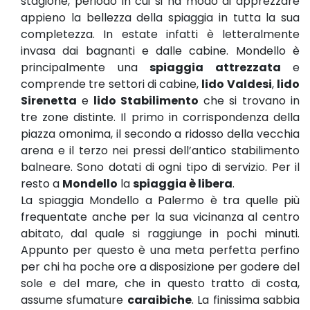
stagione, periodo in cui si ha modo di apprezzare
appieno la bellezza della spiaggia in tutta la sua
completezza. In estate infatti è letteralmente
invasa dai bagnanti e dalle cabine. Mondello è
principalmente una
spiaggia attrezzata
e
comprende tre settori di cabine,
lido Valdesi
,
lido
Sirenetta
e
lido Stabilimento
che si trovano in
tre zone distinte. Il primo in corrispondenza della
piazza omonima, il secondo a ridosso della vecchia
arena e il terzo nei pressi dell’antico stabilimento
balneare. Sono dotati di ogni tipo di servizio. Per il
resto a
Mondello
la
spiaggia è libera
.
La spiaggia Mondello a Palermo è tra quelle più
frequentate anche per la sua vicinanza al centro
abitato, dal quale si raggiunge in pochi minuti.
Appunto per questo è una meta perfetta perfino
per chi ha poche ore a disposizione per godere del
sole e del mare, che in questo tratto di costa,
assume sfumature
caraibiche
. La finissima sabbia