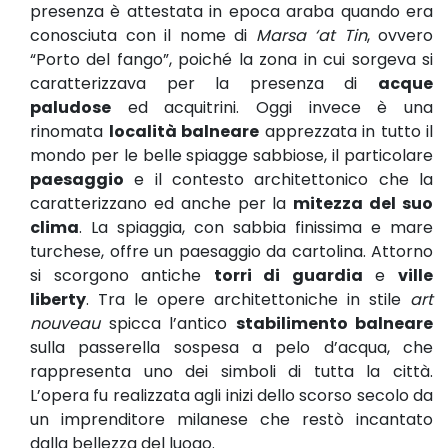
presenza è attestata in epoca araba quando era
conosciuta con il nome di
Marsa ‘at Tin
, ovvero
“Porto del fango”, poiché la zona in cui sorgeva si
caratterizzava per la presenza di
acque
paludose
ed acquitrini. Oggi invece è una
rinomata
località balneare
apprezzata in tutto il
mondo per le belle spiagge sabbiose, il particolare
paesaggio
e il contesto architettonico che la
caratterizzano ed anche per la
mitezza del suo
clima
. La spiaggia, con sabbia finissima e mare
turchese, offre un paesaggio da cartolina. Attorno
si scorgono antiche
torri di guardia
e
ville
liberty
. Tra le opere architettoniche in stile
art
nouveau
spicca l’antico
stabilimento balneare
sulla passerella sospesa a pelo d’acqua, che
rappresenta uno dei simboli di tutta la città.
L’opera fu realizzata agli inizi dello scorso secolo da
un imprenditore milanese che restò incantato
dalla bellezza del luogo.