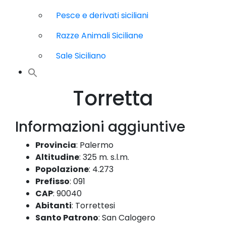
Pesce e derivati siciliani
Razze Animali Siciliane
Sale Siciliano
Torretta
Informazioni aggiuntive
Provincia
:
Palermo
Altitudine
:
325 m. s.l.m.
Popolazione
:
4.273
Prefisso
:
091
CAP
:
90040
Abitanti
:
Torrettesi
Santo Patrono
:
San Calogero