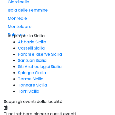
Giardinello
Isola delle Femmine
Monreale
Montelepre
Palermo
In giro per la Sicilia
Abbazie Sicilia
Castelli Sicilia
Parchi e Riserve Sicilia
Santuari Sicilia
Siti Archeologici Sicilia
Spiagge Sicilia
Terme Sicilia
Tonnare Sicilia
Torri Sicilia
Scopri gli eventi della località
Ti potrebbero piacere questi eventi.