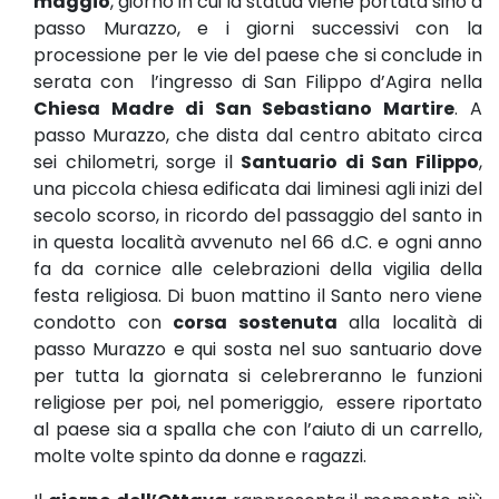
maggio
, giorno in cui la statua viene portata sino a
passo Murazzo, e i giorni successivi con la
processione per le vie del paese che si conclude in
serata con l’ingresso di San Filippo d’Agira nella
Chiesa Madre di San Sebastiano Martire
. A
passo Murazzo, che dista dal centro abitato circa
sei chilometri, sorge il
Santuario di San Filippo
,
una piccola chiesa edificata dai liminesi agli inizi del
secolo scorso, in ricordo del passaggio del santo in
in questa località avvenuto nel 66 d.C. e ogni anno
fa da cornice alle celebrazioni della vigilia della
festa religiosa. Di buon mattino il Santo nero viene
condotto con
corsa sostenuta
alla località di
passo Murazzo e qui sosta nel suo santuario dove
per tutta la giornata si celebreranno le funzioni
religiose per poi, nel pomeriggio, essere riportato
al paese sia a spalla che con l’aiuto di un carrello,
molte volte spinto da donne e ragazzi.