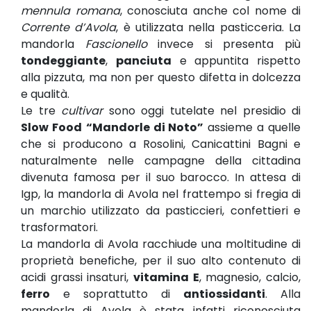
mennula romana
, conosciuta anche col nome di
Corrente d’Avola
, è utilizzata nella pasticceria. La
mandorla
Fascionello
invece si presenta più
tondeggiante
,
panciuta
e appuntita rispetto
alla pizzuta, ma non per questo difetta in dolcezza
e qualità.
Le tre
cultivar
sono oggi tutelate nel presidio di
Slow Food
“Mandorle di Noto”
assieme a quelle
che si producono a Rosolini, Canicattini Bagni e
naturalmente nelle campagne della cittadina
divenuta famosa per il suo barocco. In attesa di
Igp, la mandorla di Avola nel frattempo si fregia di
un marchio utilizzato da pasticcieri, confettieri e
trasformatori.
La mandorla di Avola racchiude una moltitudine di
proprietà benefiche, per il suo alto contenuto di
acidi grassi insaturi,
vitamina E
, magnesio, calcio,
ferro
e soprattutto di
antiossidanti
. Alla
mandorla di Avola è stata infatti riconosciuta