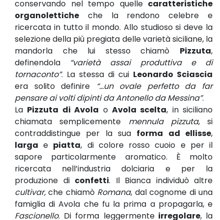
conservando nel tempo quelle
caratteristiche
organolettiche
che la rendono celebre e
ricercata in tutto il mondo. Allo studioso si deve la
selezione della più pregiata delle varietà siciliane, la
mandorla che lui stesso chiamò
Pizzuta
,
definendola
“varietà assai produttiva e di
tornaconto”
. La stessa di cui
Leonardo Sciascia
era solito definire
“…un ovale perfetto da far
pensare ai volti dipinti da Antonello da Messina”
.
La
Pizzuta di Avola
o
Avola scelta
, in siciliano
chiamata semplicemente
mennula pizzuta
, si
contraddistingue per la sua
forma ad ellisse
,
larga
e
piatta
, di colore rosso cuoio e per il
sapore particolarmente aromatico. È molto
ricercata nell’industria dolciaria e per la
produzione di
confetti
. Il Bianca individuò altre
cultivar,
che chiamò
Romana
, dal cognome di una
famiglia di Avola che fu la prima a propagarla, e
Fascionello
. Di forma leggermente
irregolare
, la