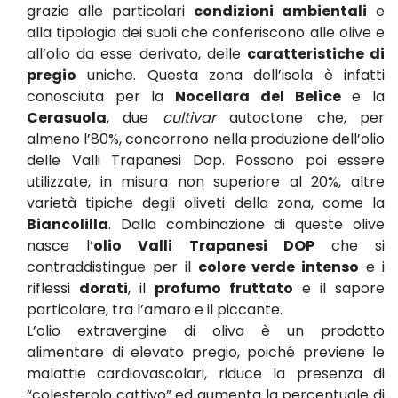
grazie alle particolari
condizioni ambientali
e
alla tipologia dei suoli che conferiscono alle olive e
all’olio da esse derivato, delle
caratteristiche di
pregio
uniche. Questa zona dell’isola è infatti
conosciuta per la
Nocellara del Belìce
e la
Cerasuola
, due
cultivar
autoctone che, per
almeno l’80%, concorrono nella produzione dell’olio
delle Valli Trapanesi Dop. Possono poi essere
utilizzate, in misura non superiore al 20%, altre
varietà tipiche degli oliveti della zona, come la
Biancolilla
. Dalla combinazione di queste olive
nasce l’
olio Valli Trapanesi DOP
che si
contraddistingue per il
colore verde intenso
e i
riflessi
dorati
, il
profumo fruttato
e il sapore
particolare, tra l’amaro e il piccante.
L’olio extravergine di oliva è un prodotto
alimentare di elevato pregio, poiché previene le
malattie cardiovascolari, riduce la presenza di
“colesterolo cattivo” ed aumenta la percentuale di