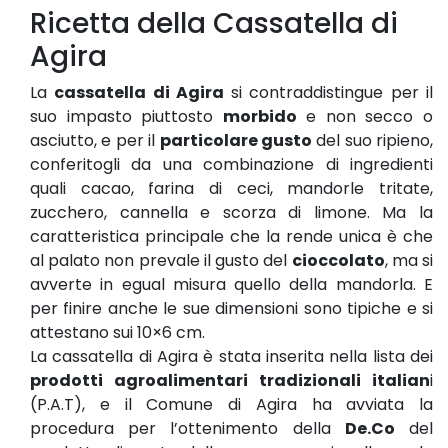
Ricetta della Cassatella di
Agira
La
cassatella di Agira
si contraddistingue per il
suo impasto piuttosto
morbido
e non secco o
asciutto, e per il
particolare gusto
del suo ripieno,
conferitogli da una combinazione di ingredienti
quali cacao, farina di ceci, mandorle tritate,
zucchero, cannella e scorza di limone. Ma la
caratteristica principale che la rende unica è che
al palato non prevale il gusto del
cioccolato
, ma si
avverte in egual misura quello della mandorla. E
per finire anche le sue dimensioni sono tipiche e si
attestano sui 10×6 cm.
La cassatella di Agira è stata inserita nella lista dei
prodotti agroalimentari tradizionali italian
i
(P.A.T), e il Comune di Agira ha avviata la
procedura per l’ottenimento della
De.Co
del