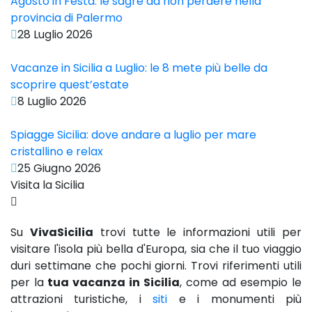
Agosto in Festa: le sagre da non perdere nella
provincia di Palermo
28 Luglio 2026
Vacanze in Sicilia a Luglio: le 8 mete più belle da
scoprire quest’estate
8 Luglio 2026
Spiagge Sicilia: dove andare a luglio per mare
cristallino e relax
25 Giugno 2026
Visita la Sicilia
Su
VivaSicilia
trovi tutte le informazioni utili per
visitare l'isola più bella d'Europa, sia che il tuo viaggio
duri settimane che pochi giorni. Trovi riferimenti utili
per la
tua vacanza in Sicilia
, come ad esempio le
attrazioni turistiche, i
siti
e i monumenti più