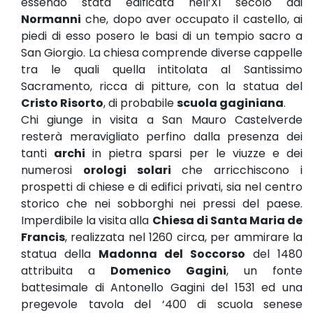
essendo stata edificata nell’XI secolo dai
Normanni
che, dopo aver occupato il castello, ai
piedi di esso posero le basi di un tempio sacro a
San Giorgio. La chiesa comprende diverse cappelle
tra le quali quella intitolata al Santissimo
Sacramento, ricca di pitture, con la statua del
Cristo Risorto
, di probabile
scuola gaginiana
.
Chi giunge in visita a San Mauro Castelverde
resterà meravigliato perfino dalla presenza dei
tanti
archi
in pietra sparsi per le viuzze e dei
numerosi
orologi solari
che arricchiscono i
prospetti di chiese e di edifici privati, sia nel centro
storico che nei sobborghi nei pressi del paese.
Imperdibile la visita alla
Chiesa di Santa Maria de
Francis
, realizzata nel 1260 circa, per ammirare la
statua della
Madonna del Soccorso
del 1480
attribuita a
Domenico Gagini
, un fonte
battesimale di Antonello Gagini del 1531 ed una
pregevole tavola del ‘400 di scuola senese