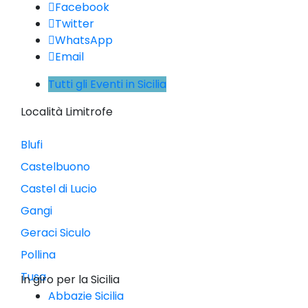
Facebook
Twitter
WhatsApp
Email
Tutti gli Eventi in Sicilia
Località Limitrofe
Blufi
Castelbuono
Castel di Lucio
Gangi
Geraci Siculo
Pollina
Tusa
In giro per la Sicilia
Abbazie Sicilia