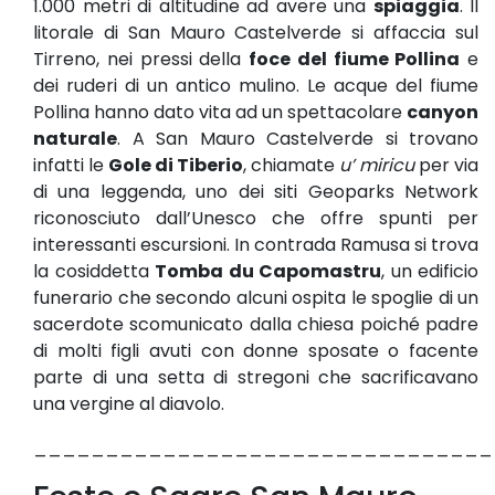
1.000 metri di altitudine ad avere una
spiaggia
. Il
litorale di San Mauro Castelverde si affaccia sul
Tirreno, nei pressi della
foce del fiume Pollina
e
dei ruderi di un antico mulino. Le acque del fiume
Pollina hanno dato vita ad un spettacolare
canyon
naturale
. A San Mauro Castelverde si trovano
infatti le
Gole di Tiberio
, chiamate
u’ miricu
per via
di una leggenda, uno dei siti Geoparks Network
riconosciuto dall’Unesco che offre spunti per
interessanti escursioni. In contrada Ramusa si trova
la cosiddetta
Tomba du Capomastru
, un edificio
funerario che secondo alcuni ospita le spoglie di un
sacerdote scomunicato dalla chiesa poiché padre
di molti figli avuti con donne sposate o facente
parte di una setta di stregoni che sacrificavano
una vergine al diavolo.
________________________________