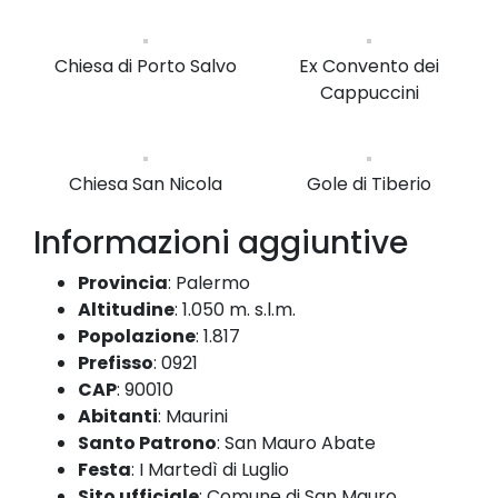
Chiesa di Porto Salvo
Ex Convento dei
Cappuccini
Chiesa San Nicola
Gole di Tiberio
Informazioni aggiuntive
Provincia
:
Palermo
Altitudine
:
1.050 m. s.l.m.
Popolazione
:
1.817
Prefisso
:
0921
CAP
:
90010
Abitanti
:
Maurini
Santo Patrono
:
San Mauro Abate
Festa
:
I Martedì di Luglio
Sito ufficiale
:
Comune di San Mauro