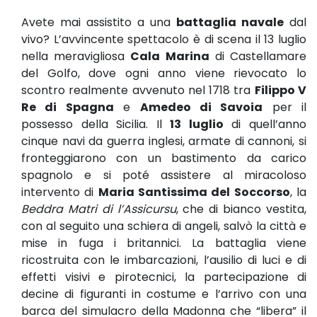
Avete mai assistito a una
battaglia navale
dal
vivo? L’avvincente spettacolo è di scena il 13 luglio
nella meravigliosa
Cala Marina
di Castellamare
del Golfo, dove ogni anno viene rievocato lo
scontro realmente avvenuto nel 1718 tra
Filippo V
Re di Spagna
e
Amedeo di Savoia
per il
possesso della Sicilia. Il
13 luglio
di quell’anno
cinque navi da guerra inglesi, armate di cannoni, si
fronteggiarono con un bastimento da carico
spagnolo e si poté assistere al miracoloso
intervento di
Maria Santissima del Soccorso
, la
Beddra Matri di l’Assicursu
, che di bianco vestita,
con al seguito una schiera di angeli, salvò la città e
mise in fuga i britannici. La battaglia viene
ricostruita con le imbarcazioni, l’ausilio di luci e di
effetti visivi e pirotecnici, la partecipazione di
decine di figuranti in costume e l’arrivo con una
barca del simulacro della Madonna che “libera” il