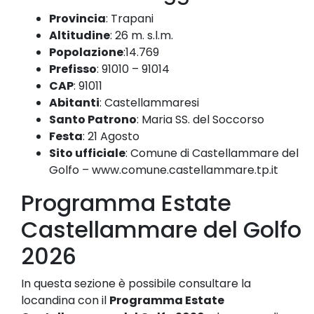
Provincia
:
Trapani
Altitudine
:
26 m. s.l.m.
Popolazione
:
14.769
Prefisso
:
91010 – 91014
CAP
:
91011
Abitanti
:
Castellammaresi
Santo Patrono
:
Maria SS. del Soccorso
Festa
:
21 Agosto
Sito ufficiale
:
Comune di Castellammare del
Golfo – www.comune.castellammare.tp.it
Programma Estate
Castellammare del Golfo
2026
In questa sezione è possibile consultare la
locandina con il
Programma Estate