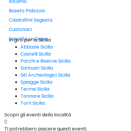
Alcamo
Buseto Palizzolo
Calatafimi Segesta
Custonaci
San Vito Lo Capo
In giro per la Sicilia
Abbazie Sicilia
Castelli Sicilia
Parchi e Riserve Sicilia
Santuari Sicilia
Siti Archeologici Sicilia
Spiagge Sicilia
Terme Sicilia
Tonnare Sicilia
Torri Sicilia
Scopri gli eventi della località
Ti potrebbero piacere questi eventi.