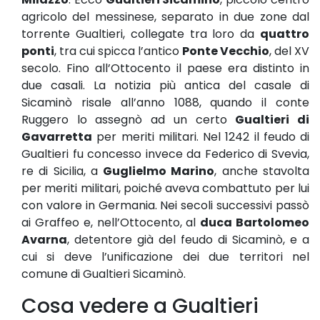
agricolo del messinese, separato in due zone dal
torrente Gualtieri, collegate tra loro da
quattro
ponti
, tra cui spicca l’antico
Ponte Vecchio
, del XV
secolo. Fino all’Ottocento il paese era distinto in
due casali. La notizia più antica del casale di
Sicaminò risale all’anno 1088, quando il conte
Ruggero lo assegnò ad un certo
Gualtieri di
Gavarretta
per meriti militari. Nel 1242 il feudo di
Gualtieri fu concesso invece da Federico di Svevia,
re di Sicilia, a
Guglielmo Marino
, anche stavolta
per meriti militari, poiché aveva combattuto per lui
con valore in Germania. Nei secoli successivi passò
ai Graffeo e, nell’Ottocento, al
duca Bartolomeo
Avarna
, detentore già del feudo di Sicaminò, e a
cui si deve l’unificazione dei due territori nel
comune di Gualtieri Sicaminò.
Cosa vedere a Gualtieri