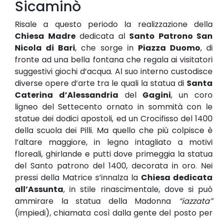
Sicaminò
Risale a questo periodo la realizzazione della
Chiesa Madre
dedicata al
Santo Patrono San
Nicola di Bari
, che sorge in
Piazza Duomo
, di
fronte ad una bella fontana che regala ai visitatori
suggestivi giochi d’acqua. Al suo interno custodisce
diverse opere d’arte tra le quali la statua di
Santa
Caterina d’Alessandria
del
Gagini
, un coro
ligneo del Settecento ornato in sommità con le
statue dei dodici apostoli, ed un Crocifisso del 1400
della scuola dei Pilli. Ma quello che più colpisce è
l’altare maggiore, in legno intagliato a motivi
floreali, ghirlande e putti dove primeggia la statua
del Santo patrono del 1400, decorata in oro. Nei
pressi della Matrice s’innalza la
Chiesa dedicata
all’Assunta
, in stile rinascimentale, dove si può
ammirare la statua della Madonna
“iazzata”
(impiedi), chiamata così dalla gente del posto per