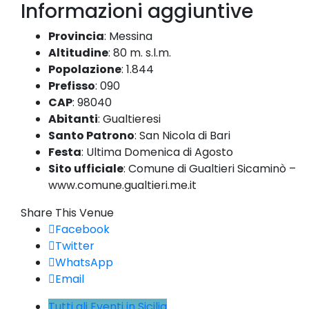
Informazioni aggiuntive
Provincia
:
Messina
Altitudine
:
80 m. s.l.m.
Popolazione
:
1.844
Prefisso
:
090
CAP
:
98040
Abitanti
:
Gualtieresi
Santo Patrono
:
San Nicola di Bari
Festa
:
Ultima Domenica di Agosto
Sito ufficiale
:
Comune di Gualtieri Sicaminò –
www.comune.gualtieri.me.it
Share This Venue
Facebook
Twitter
WhatsApp
Email
Tutti gli Eventi in Sicilia