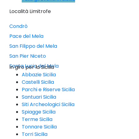
Località Limitrofe
Condrò
Pace del Mela
San Filippo del Mela
San Pier Niceto
Santa Lucia del Mela
In giro per la Sicilia
Abbazie Sicilia
Castelli Sicilia
Parchi e Riserve Sicilia
Santuari Sicilia
Siti Archeologici Sicilia
Spiagge Sicilia
Terme Sicilia
Tonnare Sicilia
Torri Sicilia