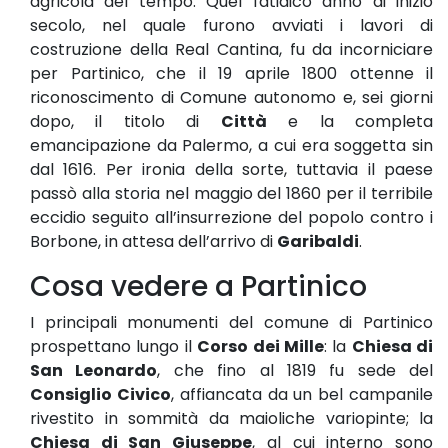
agricola del tempo. Quel fatidico anno di inizio
secolo, nel quale furono avviati i lavori di
costruzione della Real Cantina, fu da incorniciare
per Partinico, che il 19 aprile 1800 ottenne il
riconoscimento di Comune autonomo e, sei giorni
dopo, il titolo di
Città
e la completa
emancipazione da Palermo, a cui era soggetta sin
dal 1616. Per ironia della sorte, tuttavia il paese
passò alla storia nel maggio del 1860 per il terribile
eccidio seguito all’insurrezione del popolo contro i
Borbone, in attesa dell’arrivo di
Garibaldi
.
Cosa vedere a Partinico
I principali monumenti del comune di Partinico
prospettano lungo il
Corso dei Mille
: la
Chiesa di
San Leonardo
, che fino al 1819 fu sede del
Consiglio Civico
, affiancata da un bel campanile
rivestito in sommità da maioliche variopinte; la
Chiesa di San Giuseppe
, al cui interno sono