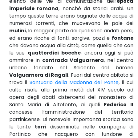
elenco delle vie di comunicazione dell’
epoca
imperiale romana
, nonché da storici arabi. Un
tempo queste terre erano bagnate dalle acque di
numerosi torrenti, che muovevano le pale dei
mulini
, la maggior parte dei quali sono andati persi,
ed erano ricche di fonti, sorgive, pozzi e
fontane
che davano acqua alla città, come quella che con
le sue
quattordici bocche
, ancora oggi si può
ammirare in
contrada Valguarnera
, nel centro
urbano fondato nel Seicento dal barone
Valguarnera di Ragali
. Fuori dal centro abitato si
trova il
Santuario della Madonna del Ponte
, il cui
culto risale alla prima metà del XIV secolo ad
opera degli abati cistercensi del monastero di
Santa Maria di Altofonte, ai quali
Federico II
concesse l’amministrazione del territorio
partinicense. Di notevole importanza storica sono
le tante
torri
disseminate nelle campagne di
Partinico che nacquero con funzione di