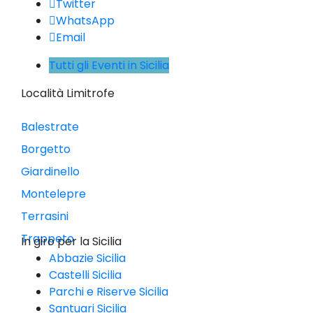
Twitter
WhatsApp
Email
Tutti gli Eventi in Sicilia
Località Limitrofe
Balestrate
Borgetto
Giardinello
Montelepre
Terrasini
Trappeto
In giro per la Sicilia
Abbazie Sicilia
Castelli Sicilia
Parchi e Riserve Sicilia
Santuari Sicilia