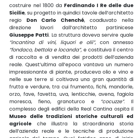
costruire nel 1800 da
Ferdinando I Re delle due
Sicilie
, su progetto in quindici tavole dell’architetto
regio
Don Carlo Chenché
, coadiuvato nella
direzione lavori dall’architetto partinicese
Giuseppe Patti
. La struttura doveva servire quale
“incantina di vini, liquori e olii”
, con annesso
“fondaco, bettola e locanda”,
e costituiva il centro
di raccolta e di vendita dei prodotti dell’azienda
reale. Quest’ultima all’epoca vantava un numero
impressionante di piante, produceva olio e vino e
nelle sue terre si coltivava una gran quantità di
frutta e verdure, tra cui frumento, fichi, mandorle,
orzo, fave, favetta, uva, lenticchie, avena, fagiola
moresca, fieno, granoturco e
“cocuzze”
. Il
complesso degli edifici della Real Cantina ospita il
Museo delle tradizioni storiche culturali ed
agricole
che illustra la straordinaria storia
dell’azienda reale e le tecniche di produzione