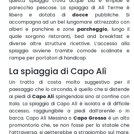
questa spiaggia trova acque blu e limpide e
parecchio pescose. La spiaggia di Alì Terme è
libera e dotata di
docce
pubbliche. Si
accompagna ad un bel lungomare attrezzato con
alberi e panchine e zone
parcheggio
, lungo il
quale sorgono ristoranti, bed and breakfast e
diverse altre strutture ricettive. L’accesso alla
spiaggia avviene tramite comode scalinate e
rampe per portatori di handicap.
La spiaggia di Capo Alì
Un tratto di costa molto suggestivo per il
paesaggio che lo circonda, è quello che si distende
ai piedi di
Capo Alì
spingendosi sino al confine con
Itala. La spiaggia di Capo Alì è isolata e di difficile
accesso, raggiungibile a piedi dall’arenile o in
barca. Capo Alì Messina o
Capo Grosso
è un alto
promontorio che, se non fosse per la statale che
l’attraversa, si getterebbe a strapiombo sul mare.