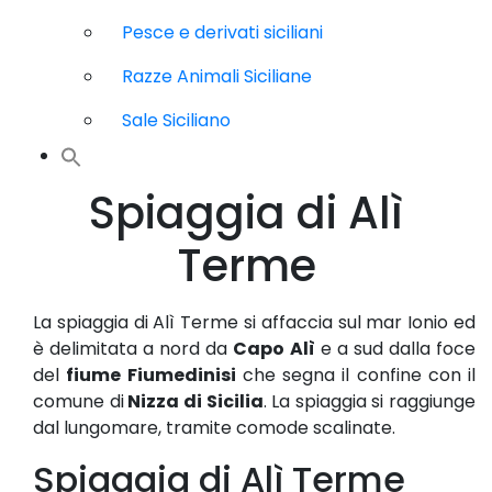
Pesce e derivati siciliani
Razze Animali Siciliane
Sale Siciliano
Spiaggia di Alì
Terme
La spiaggia di Alì Terme si affaccia sul mar Ionio ed
è delimitata a nord da
Capo Alì
e a sud dalla foce
del
fiume Fiumedinisi
che segna il confine con il
comune di
Nizza di Sicilia
. La spiaggia si raggiunge
dal lungomare, tramite comode scalinate.
Spiaggia di Alì Terme