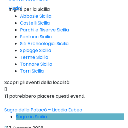
Vizzini
In giro per la Sicilia
Abbazie Sicilia
Castelli Sicilia
Parchi e Riserve Sicilia
Santuari Sicilia
Siti Archeologici Sicilia
Spiagge Sicilia
Terme Sicilia
Tonnare Sicilia
Torri Sicilia
Scopri gli eventi della località
Ti potrebbero piacere questi eventi.
Sagra della Patacò – Licodia Eubea
Sagre in Sicilia