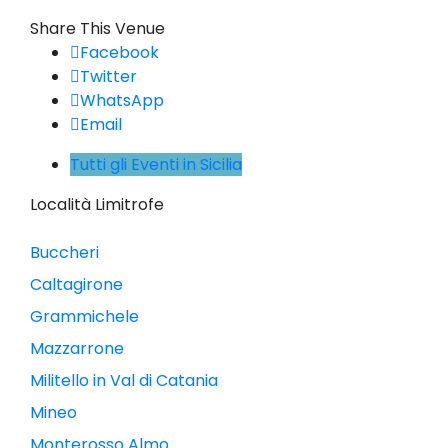
Share This Venue
Facebook
Twitter
WhatsApp
Email
Tutti gli Eventi in Sicilia
Località Limitrofe
Buccheri
Caltagirone
Grammichele
Mazzarrone
Militello in Val di Catania
Mineo
Monterosso Almo