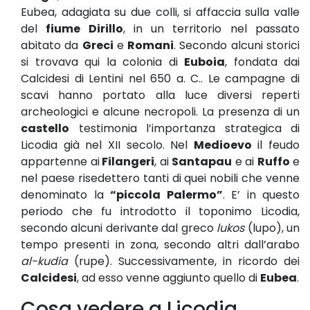
Eubea, adagiata su due colli, si affaccia sulla valle
del
fiume Dirillo
, in un territorio nel passato
abitato da
Greci
e
Romani
. Secondo alcuni storici
si trovava qui la colonia di
Euboia
, fondata dai
Calcidesi di Lentini nel 650 a. C.. Le campagne di
scavi hanno portato alla luce diversi reperti
archeologici e alcune necropoli. La presenza di un
castello
testimonia l’importanza strategica di
Licodia già nel XII secolo. Nel
Medioevo
il feudo
appartenne ai
Filangeri
, ai
Santapau
e ai
Ruffo
e
nel paese risedettero tanti di quei nobili che venne
denominato la
“piccola Palermo”
. E’ in questo
periodo che fu introdotto il toponimo Licodia,
secondo alcuni derivante dal greco
lukos
(lupo), un
tempo presenti in zona, secondo altri dall’arabo
al-kudia
(rupe). Successivamente, in ricordo dei
Calcidesi
, ad esso venne aggiunto quello di
Eubea
.
Cosa vedere a Licodia