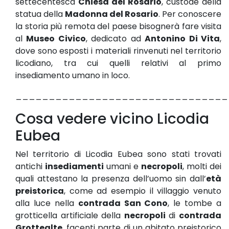
settecentesca
Chiesa del Rosario
, custode della
statua della
Madonna del Rosario
. Per conoscere
la storia più remota del paese bisognerà fare visita
al
Museo Civico
, dedicato ad
Antonino Di Vita
,
dove sono esposti i materiali rinvenuti nel territorio
licodiano, tra cui quelli relativi al primo
insediamento umano in loco.
________________________________
Cosa vedere vicino Licodia
Eubea
Nel territorio di Licodia Eubea sono stati trovati
antichi
insediamenti
umani e
necropoli
, molti dei
quali attestano la presenza dell’uomo sin dall’
età
preistorica
, come ad esempio il villaggio venuto
alla luce nella
contrada San Cono
, le tombe a
grotticella artificiale della
necropoli
di
contrada
Grottealte
, facenti parte di un abitato preistorico