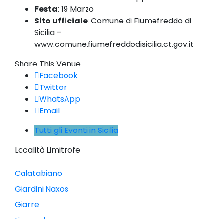
Festa
:
19 Marzo
Sito ufficiale
:
Comune di Fiumefreddo di
Sicilia –
www.comune.fiumefreddodisicilia.ct.gov.it
Share This Venue
Facebook
Twitter
WhatsApp
Email
Tutti gli Eventi in Sicilia
Località Limitrofe
Calatabiano
Giardini Naxos
Giarre