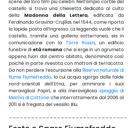
scene dei loro film più celebri. Nell’ampio cortile del
castello si trova una chiesetta dedicata al culto
della
Madonna della Lettera
, edificata da
Ferdinando Gravina-Crujllas nel 1544, come riporta
la lapide posta all’ingresso. La leggenda vuole che il
castello, tramite una galleria sotterranea, sia in
comunicazione con la
Torre Rossa
, un edificio
funebre di
età romana
che si erge in un agrumeto
appena fuori dal centro abitato, denominata così
poiché in parte rivestita con mattoni di terracotta.
Da non perdere l’escursione alla
Riserva naturale di
fiume Fiumefreddo
, la cui acqua sgorga dalle falde
nord-orientali dell’Etna, per ammirare i suoi
meravigliosi Papiri, e alla meravigliosa
spiaggia di
Marina di Cottone
che interrottamente dal 2006 al
2011 si è fregiata del vessillo Blu.
________________________________