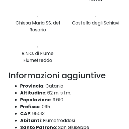
Chiesa Maria SS. del
Castello degli Schiavi
Rosario
R.N.O. di Fiume
Fiumefreddo
Informazioni aggiuntive
Provincia
:
Catania
Altitudine
:
62 m. s.l.m.
Popolazione
:
9.610
Prefisso
:
095
CAP
:
95013
Abitanti
:
Fiumefreddesi
Santo Patrono
:
San Giuseppe