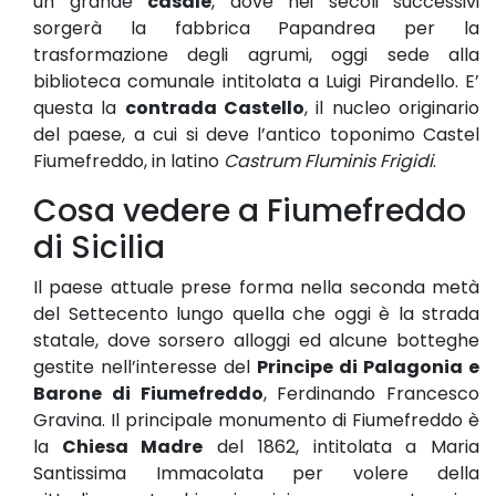
un grande
casale
, dove nei secoli successivi
sorgerà la fabbrica Papandrea per la
trasformazione degli agrumi, oggi sede alla
biblioteca comunale intitolata a Luigi Pirandello. E’
questa la
contrada Castello
, il nucleo originario
del paese, a cui si deve l’antico toponimo Castel
Fiumefreddo, in latino
Castrum Fluminis Frigidi
.
Cosa vedere a Fiumefreddo
di Sicilia
Il paese attuale prese forma nella seconda metà
del Settecento lungo quella che oggi è la strada
statale, dove sorsero alloggi ed alcune botteghe
gestite nell’interesse del
Principe di Palagonia e
Barone di Fiumefreddo
, Ferdinando Francesco
Gravina. Il principale monumento di Fiumefreddo è
la
Chiesa Madre
del 1862, intitolata a Maria
Santissima Immacolata per volere della