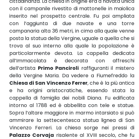
cittadinanza. La chiesa in origine era a navata unica
con il campanile rivestito di mattonelle in maiolica
inserito nel prospetto centrale. Fu poi ampliata
con l’aggiunta di due navate e una torre
campanaria alta 36 metri, in cima alla quale venne
posta la statua della Vergine, uguale a quella che si
trova al suo interno alla quale la popolazione è
particolarmente devota. La cappella dedicata
all’Immacolata è decorata con affreschi
dell’artista
Primo Panciroli
raffiguranti il mistero
della Vergine Maria. Da vedere a Fiumefreddo la
Chiesa di San Vincenzo Ferrer
, che è la più antica
e ha origini aristocratiche, essendo stata la
cappella di famiglia dei nobili Diana. Fu edificata
intorno al 1788 ed è abbellita con tele e statue.
Sopra l’altare maggiore in marmo intarsiato si può
ammirare la settecentesca statua lignea di San
Vincenzo Ferreri. La chiesa sorge nei pressi di
Palazzo Corvaja
risalente al XVIII secolo, che fu